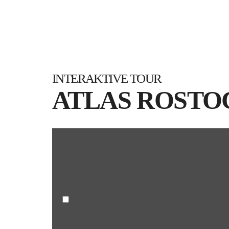
INTERAKTIVE TOUR
ATLAS ROSTO
„interaktive
Tour
Atlas
Rostock“
von
360welt.com
anzeigen