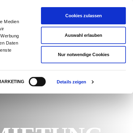
RUFEN SIE UNS AN!
+49 38204 7110
Cookies zulassen
le Medien
ir
Auswahl erlauben
, Werbung
NTAKT
ren Daten
ienste
Nur notwendige Cookies
OSTOCK - WIR ÜBERTRAGEN KRAFT
>
SERVICES
>
VERMIETUNG
MARKETING
Details zeigen