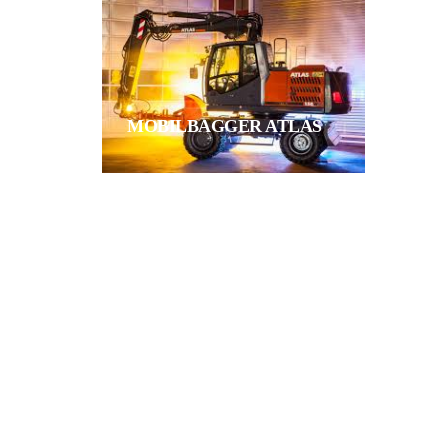
MOBILBAGGER ATLAS
INDUSTRIEBAGGER ATLAS
KETTENBAGGER DEVELON
RADLADER DEVELON
MOBILBAGGER DEVELON
INDUSTRIEBAGGER
DEVELON
MINI- / KOMPAKTBAGGER
WACKER NEUSON