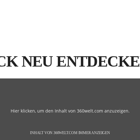
CK NEU ENTDECK
Hier klicken, um den Inhalt von 360welt.com anzuzeigen.
INHALT VON 360WELT.COM IMMER ANZEIGEN