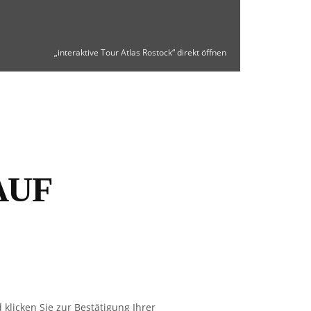
„interaktive Tour Atlas Rostock“ direkt öffnen
AUF
klicken Sie zur Bestätigung Ihrer
PLEASE LEAVE THI