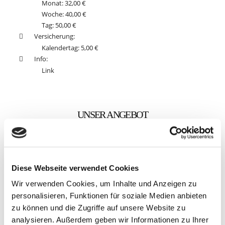
Monat: 32,00 €
Woche: 40,00 €
Tag: 50,00 €
Versicherung:
Kalendertag: 5,00 €
Info:
Link
UNSER ANGEBOT
NEHMEN SIE MIT UNS
KONTAKT AUF
Diese Webseite verwendet Cookies
Sie sind interessiert am Angebot unseres Maschinenparks?
Wir verwenden Cookies, um Inhalte und Anzeigen zu
Dann nutzen Sie unser Kontakformular und wir bearbeiten
personalisieren, Funktionen für soziale Medien anbieten
Ihre Anfrage schnellsmöglich.
zu können und die Zugriffe auf unsere Website zu
analysieren. Außerdem geben wir Informationen zu Ihrer