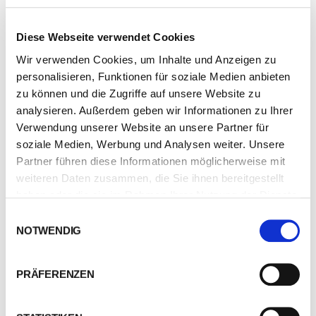
der datenschutzrechtlichen Belehrung ist der Versand der E-
Mail möglich.
Diese Webseite verwendet Cookies
Ich akzeptiere die Datenschutzbestimmungen:
Wir verwenden Cookies, um Inhalte und Anzeigen zu
personalisieren, Funktionen für soziale Medien anbieten
IHR NAME
zu können und die Zugriffe auf unsere Website zu
analysieren. Außerdem geben wir Informationen zu Ihrer
Verwendung unserer Website an unsere Partner für
soziale Medien, Werbung und Analysen weiter. Unsere
IHRE TELEFONNUMMER
Partner führen diese Informationen möglicherweise mit
weiteren Daten zusammen, die Sie ihnen bereitgestellt
haben oder die sie im Rahmen Ihrer Nutzung der Dienste
gesammelt haben.
Einwilligungsauswahl
EMAIL-ADRESSE
NOTWENDIG
PRÄFERENZEN
WAS KÖNNEN WIR FÜR SIE TUN?