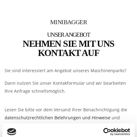
MINIBAGGER
UNSER ANGEBOT
NEHMEN SIE MIT UNS
KONTAKT AUF
Sie sind interessiert am Angebot unseres Maschinenparks?
Dann nutzen Sie unser Kontakformular und wir bearbeiten
Ihre Anfrage schnellsmöglich.
Lesen Sie bitte vor dem Versand Ihrer Benachrichtigung die
PL
datenschutzrechtlichen Belehrungen und Hinweise
und
klicken Sie zur Bestätigung Ihrer Kenntnissnahme auf das
nebenstehende Kästchen. Erst nach Lesen und Bestätigung